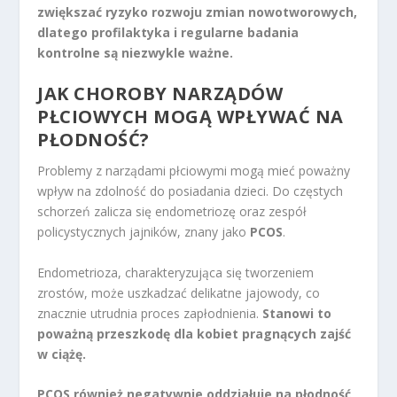
zwiększać ryzyko rozwoju zmian nowotworowych,
dlatego profilaktyka i regularne badania
kontrolne są niezwykle ważne.
JAK CHOROBY NARZĄDÓW
PŁCIOWYCH MOGĄ WPŁYWAĆ NA
PŁODNOŚĆ?
Problemy z narządami płciowymi mogą mieć poważny
wpływ na zdolność do posiadania dzieci. Do częstych
schorzeń zalicza się endometriozę oraz zespół
policystycznych jajników, znany jako
PCOS
.
Endometrioza, charakteryzująca się tworzeniem
zrostów, może uszkadzać delikatne jajowody, co
znacznie utrudnia proces zapłodnienia.
Stanowi to
poważną przeszkodę dla kobiet pragnących zajść
w ciążę.
PCOS również negatywnie oddziałuje na płodność,