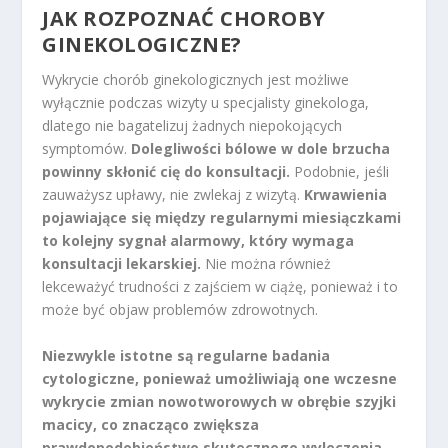
JAK ROZPOZNAĆ CHOROBY
GINEKOLOGICZNE?
Wykrycie chorób ginekologicznych jest możliwe
wyłącznie podczas wizyty u specjalisty ginekologa,
dlatego nie bagatelizuj żadnych niepokojących
symptomów.
Dolegliwości bólowe w dole brzucha
powinny skłonić cię do konsultacji.
Podobnie, jeśli
zauważysz upławy, nie zwlekaj z wizytą.
Krwawienia
pojawiające się między regularnymi miesiączkami
to kolejny sygnał alarmowy, który wymaga
konsultacji lekarskiej.
Nie można również
lekceważyć trudności z zajściem w ciążę, ponieważ i to
może być objaw problemów zdrowotnych.
Niezwykle istotne są regularne badania
cytologiczne, ponieważ umożliwiają one wczesne
wykrycie zmian nowotworowych w obrębie szyjki
macicy, co znacząco zwiększa
prawdopodobieństwo skutecznego wyleczenia.