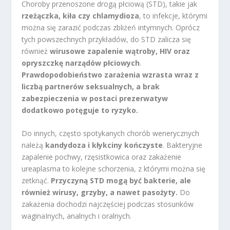
Choroby przenoszone drogą płciową (STD), takie jak
rzeżączka, kiła czy chlamydioza
, to infekcje, którymi
można się zarazić podczas zbliżeń intymnych. Oprócz
tych powszechnych przykładów, do STD zalicza się
również
wirusowe zapalenie wątroby, HIV oraz
opryszczkę narządów płciowych
.
Prawdopodobieństwo zarażenia wzrasta wraz z
liczbą partnerów seksualnych, a brak
zabezpieczenia w postaci prezerwatyw
dodatkowo potęguje to ryzyko.
Do innych, często spotykanych chorób wenerycznych
należą
kandydoza i kłykciny kończyste
. Bakteryjne
zapalenie pochwy, rzęsistkowica oraz zakażenie
ureaplasma to kolejne schorzenia, z którymi można się
zetknąć.
Przyczyną STD mogą być bakterie, ale
również wirusy, grzyby, a nawet pasożyty.
Do
zakażenia dochodzi najczęściej podczas stosunków
waginaInych, analnych i oralnych.