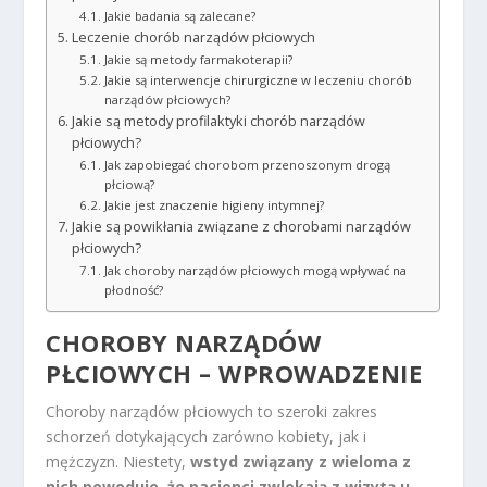
Jakie badania są zalecane?
Leczenie chorób narządów płciowych
Jakie są metody farmakoterapii?
Jakie są interwencje chirurgiczne w leczeniu chorób
narządów płciowych?
Jakie są metody profilaktyki chorób narządów
płciowych?
Jak zapobiegać chorobom przenoszonym drogą
płciową?
Jakie jest znaczenie higieny intymnej?
Jakie są powikłania związane z chorobami narządów
płciowych?
Jak choroby narządów płciowych mogą wpływać na
płodność?
CHOROBY NARZĄDÓW
PŁCIOWYCH – WPROWADZENIE
Choroby narządów płciowych to szeroki zakres
schorzeń dotykających zarówno kobiety, jak i
mężczyzn. Niestety,
wstyd związany z wieloma z
nich powoduje, że pacjenci zwlekają z wizytą u