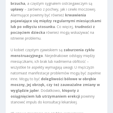
brzucha
, a częstym sygnałem ostrzegawczym są
upławy
– zarówno z pochwy, jak i cewki moczowej.
Alarmujące powinny być również
krwawienia
pojawiające się między regularnymi miesiączkami
lub po odbyciu stosunku
. Co więcej,
trudności z
poczęciem dziecka
również mogą wskazywać na
istnienie problemu.
U kobiet częstym zjawiskiem są
zaburzenia cyklu
menstruacyjnego
. Niejednakowe odstępy między
miesiączkami, ich brak lub nadmierna obfitość –
wszystkie te aspekty wymagają uwagi. U mężczyzn
natomiast manifestacje problemów mogą być zupełnie
inne. Mogą to być
dolegliwości bólowe w obrębie
moszny, jej obrzęk, czy też zauważalne zmiany w
wyglądzie jąder
. Dodatkowo,
kłopoty z
osiągnięciem lub utrzymaniem erekcji
powinny
stanowić impuls do konsultacji lekarskiej.