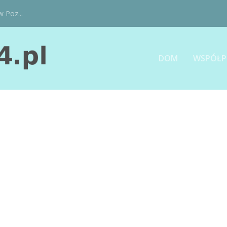
w Poz...
DOM
WSPÓŁP