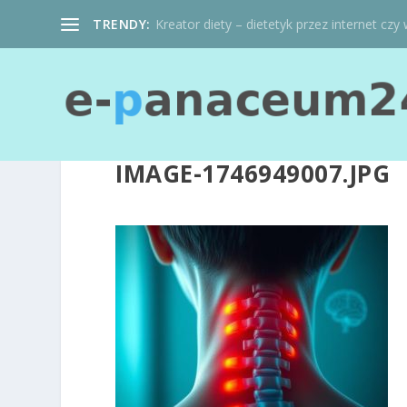
TRENDY:
Kreator diety – dietetyk przez internet czy 
IMAGE-1746949007.JPG