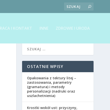
RACA I KONTAKT
INNE
ZDROWIE I URODA
OSTATNIE WPISY
Opakowania z tektury litej –
zastosowania, parametry
(gramatura) i metody
personalizacji (nadruki oraz
uszlachetnienia)
Krostki wokół ust: przyczyny,